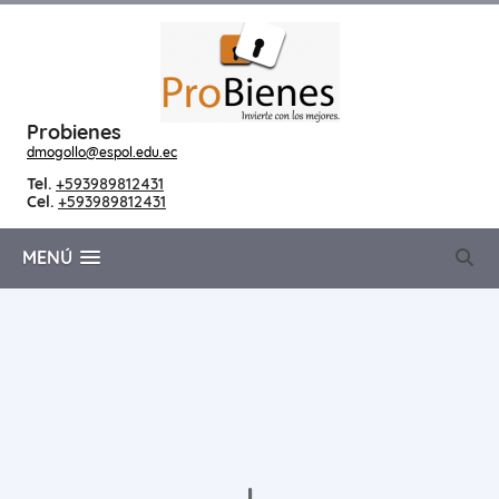
Probienes
dmogollo@espol.edu.ec
Tel.
+593989812431
Cel.
+593989812431
MENÚ