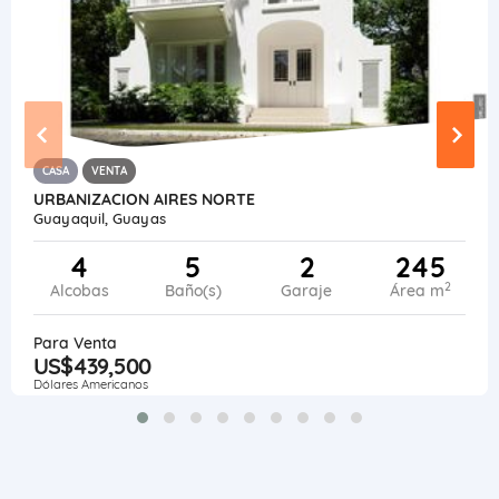
CASA
VENTA
URBANIZACION AIRES NORTE
Guayaquil, Guayas
4
5
2
245
2
Alcobas
Baño(s)
Garaje
Área m
Para Venta
US$439,500
Dólares Americanos