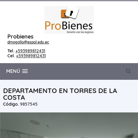
Probienes
dmogollo@espol.edu.ec
Tel.
+593989812431
Cel.
+593989812431
MENÚ
DEPARTAMENTO EN TORRES DE LA
COSTA
Código.
9857545