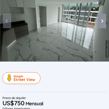
Google
Street View
Precio de alquiler
US$750
Mensual
Dólares Americanos