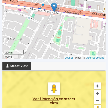
200 m
500 ft
Leaflet
| Wasi - ©
OpenStreetMap
Street View
Ver Ubicación
en
street
view