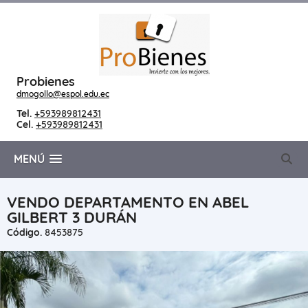
Probienes
dmogollo@espol.edu.ec
Tel.
+593989812431
Cel.
+593989812431
MENÚ
VENDO DEPARTAMENTO EN ABEL
GILBERT 3 DURÁN
Código.
8453875