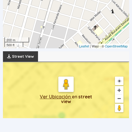
200 m
500 ft
Leaflet
| Wasi - ©
OpenStreetMap
Street View
Ver Ubicación
en
street
view