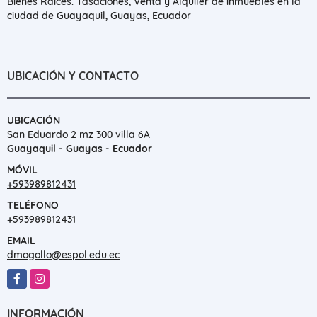
Bienes Raíces. Tasaciones, Venta y Alquiler de inmuebles en la
ciudad de Guayaquil, Guayas, Ecuador
UBICACIÓN Y CONTACTO
UBICACIÓN
San Eduardo 2 mz 300 villa 6A
Guayaquil - Guayas - Ecuador
MÓVIL
+593989812431
TELÉFONO
+593989812431
EMAIL
dmogollo@espol.edu.ec
Facebook
Instagram
INFORMACIÓN