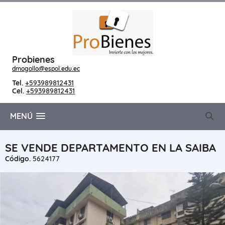
Probienes
dmogollo@espol.edu.ec
Tel.
+593989812431
Cel.
+593989812431
MENÚ
SE VENDE DEPARTAMENTO EN LA SAIBA
Código.
5624177