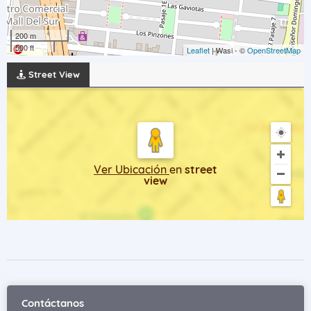
200 m
500 ft
Leaflet
| Wasi - ©
OpenStreetMap
Street View
Ver Ubicación
en
street
view
Contáctanos