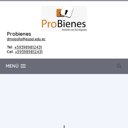
Probienes
dmogollo@espol.edu.ec
Tel.
+593989812431
Cel.
+593989812431
MENÚ