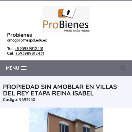
Probienes
dmogollo@espol.edu.ec
Tel.
+593989812431
Cel.
+593989812431
MENÚ
PROPIEDAD SIN AMOBLAR EN VILLAS
DEL REY ETAPA REINA ISABEL
Código.
9693930