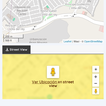
200 m
500 ft
Leaflet
| Wasi - ©
OpenStreetMap
Street View
Ver Ubicación
en
street
view