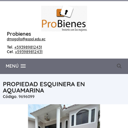
Probienes
dmogollo@espol.edu.ec
Tel.
+593989812431
Cel.
+593989812431
MENÚ
PROPIEDAD ESQUINERA EN
AQUAMARINA
Código.
9696099