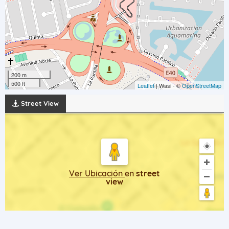
200 m
500 ft
Leaflet
| Wasi - ©
OpenStreetMap
Street View
Ver Ubicación
en
street
view