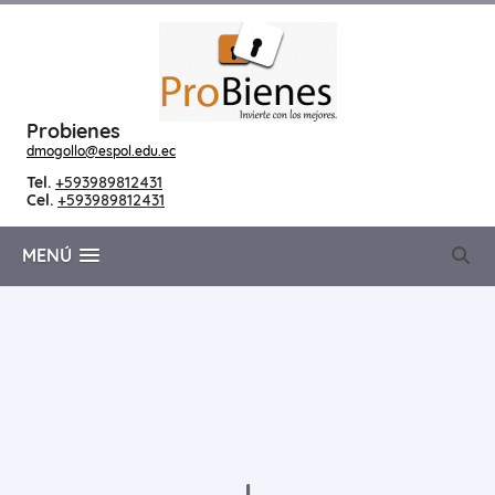
Probienes
dmogollo@espol.edu.ec
Tel.
+593989812431
Cel.
+593989812431
MENÚ