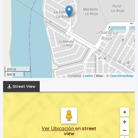
200 m
500 ft
Leaflet
| Wasi - ©
OpenStreetMap
Street View
Ver Ubicación
en
street
view