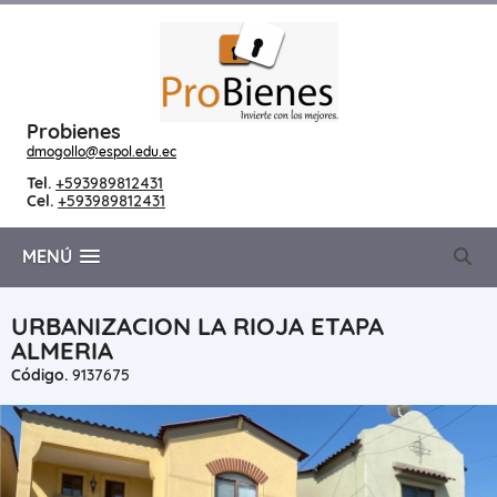
Probienes
dmogollo@espol.edu.ec
Tel.
+593989812431
Cel.
+593989812431
MENÚ
URBANIZACION LA RIOJA ETAPA
ALMERIA
Código.
9137675