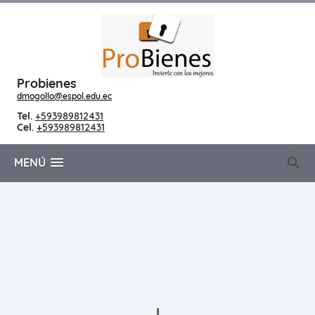
Probienes
dmogollo@espol.edu.ec
Tel.
+593989812431
Cel.
+593989812431
MENÚ