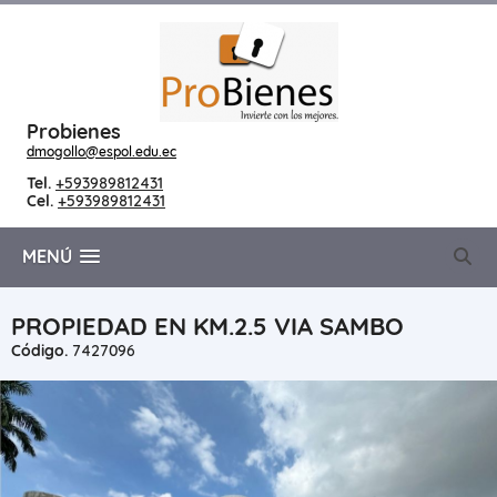
Probienes
dmogollo@espol.edu.ec
Tel.
+593989812431
Cel.
+593989812431
MENÚ
PROPIEDAD EN KM.2.5 VIA SAMBO
Código.
7427096