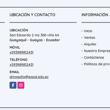
UBICACIÓN Y CONTACTO
INFORMACIÓN
UBICACIÓN
Inicio
San Eduardo 2 mz 300 villa 6A
Ventas
Guayaquil - Guayas - Ecuador
Alquiler
MÓVIL
Nuestra Empre
+593989812431
Contáctenos
TELÉFONO
Políticas de pri
+593989812431
EMAIL
dmogollo@espol.edu.ec
Facebook
Instagram