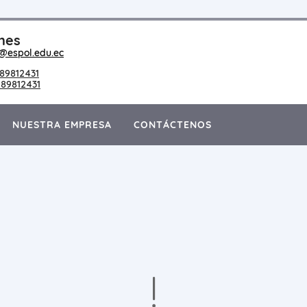
nes
@espol.edu.ec
89812431
89812431
NUESTRA EMPRESA
CONTÁCTENOS