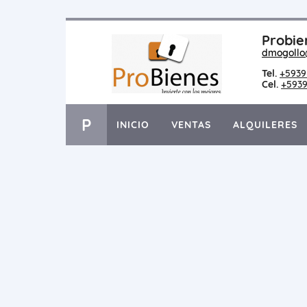
Probie
dmogollo
Tel.
+5939
Cel.
+5939
P
INICIO
VENTAS
ALQUILERES