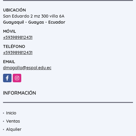
UBICACIÓN
San Eduardo 2 mz 300 villa 6A
Guayaquil - Guayas - Ecuador
MÓVIL
+593989812431
TELÉFONO
+593989812431
EMAIL
dmogollo@espol.edu.ec
Facebook
Instagram
INFORMACIÓN
Inicio
Ventas
Alquiler