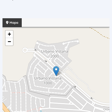
Mapa
+
−