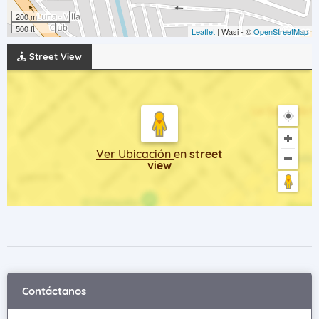
200 m
500 ft
Leaflet
| Wasi - ©
OpenStreetMap
Street View
Ver Ubicación
en
street
view
Contáctanos