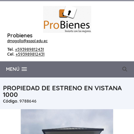
Probienes
dmogollo@espol.edu.ec
Tel.
+593989812431
Cel.
+593989812431
MENÚ
PROPIEDAD DE ESTRENO EN VISTANA
1000
Código.
9788646