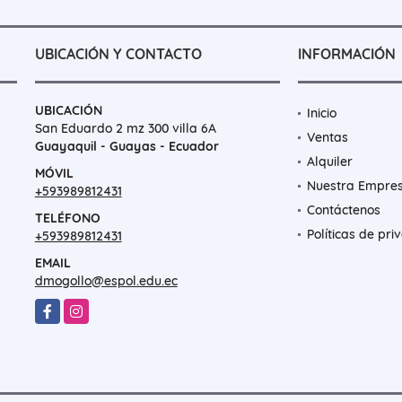
UBICACIÓN Y CONTACTO
INFORMACIÓN
UBICACIÓN
Inicio
San Eduardo 2 mz 300 villa 6A
Ventas
Guayaquil - Guayas - Ecuador
Alquiler
MÓVIL
Nuestra Empre
+593989812431
Contáctenos
TELÉFONO
Políticas de pri
+593989812431
EMAIL
dmogollo@espol.edu.ec
Facebook
Instagram