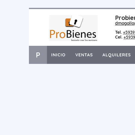
Probie
dmogollo
Tel.
+5939
Cel.
+5939
P
INICIO
VENTAS
ALQUILERES