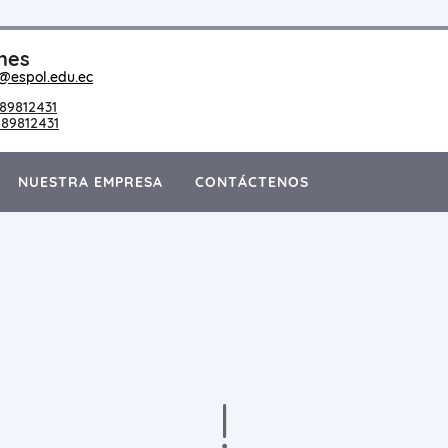
nes
@espol.edu.ec
89812431
89812431
NUESTRA EMPRESA
CONTÁCTENOS