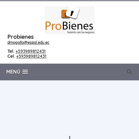
Probienes
dmogollo@espol.edu.ec
Tel.
+593989812431
Cel.
+593989812431
MENÚ