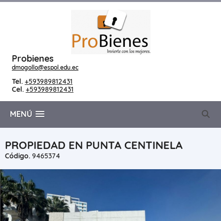
Probienes
dmogollo@espol.edu.ec
Tel.
+593989812431
Cel.
+593989812431
MENÚ
PROPIEDAD EN PUNTA CENTINELA
Código.
9465374