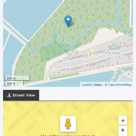
200 m
500 ft
Leaflet
| Wasi - ©
OpenStreetMap
Street View