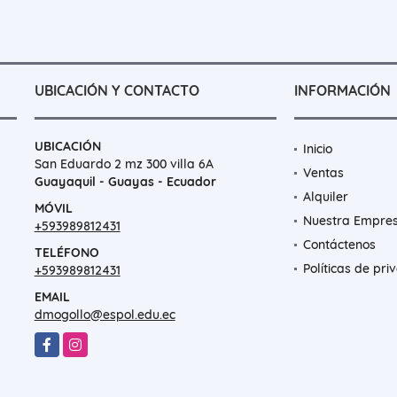
UBICACIÓN Y CONTACTO
INFORMACIÓN
UBICACIÓN
Inicio
San Eduardo 2 mz 300 villa 6A
Ventas
Guayaquil - Guayas - Ecuador
Alquiler
MÓVIL
Nuestra Empre
+593989812431
Contáctenos
TELÉFONO
Políticas de pri
+593989812431
EMAIL
dmogollo@espol.edu.ec
Facebook
Instagram