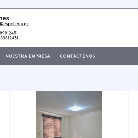
nes
@espol.edu.ec
89812431
89812431
NUESTRA EMPRESA
CONTÁCTENOS