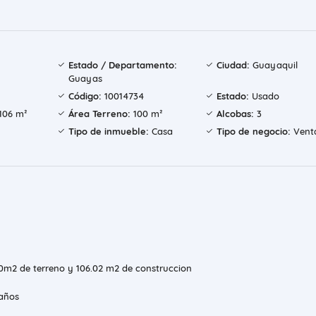
Estado / Departamento:
Ciudad:
Guayaquil
Guayas
Código:
10014734
Estado:
Usado
106 m²
Área Terreno:
100 m²
Alcobas:
3
Tipo de inmueble:
Casa
Tipo de negocio:
Vent
0m2 de terreno y 106.02 m2 de construccion
Baños