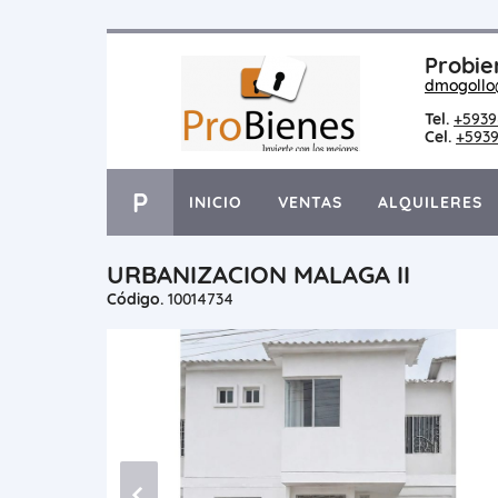
Probie
dmogollo
Tel.
+5939
Cel.
+5939
P
INICIO
VENTAS
ALQUILERES
URBANIZACION MALAGA II
Código.
10014734