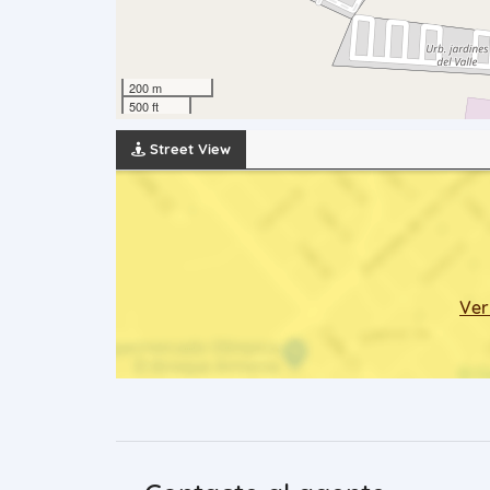
200 m
500 ft
Street View
Ver