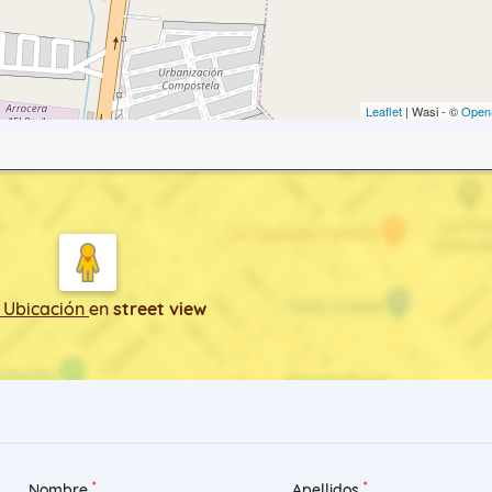
Leaflet
| Wasi - ©
Open
 Ubicación
en
street view
*
*
Nombre
Apellidos