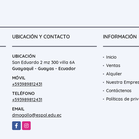
UBICACIÓN Y CONTACTO
INFORMACIÓN
UBICACIÓN
Inicio
San Eduardo 2 mz 300 villa 6A
Ventas
Guayaquil - Guayas - Ecuador
Alquiler
MÓVIL
Nuestra Empre
+593989812431
Contáctenos
TELÉFONO
Políticas de pri
+593989812431
EMAIL
dmogollo@espol.edu.ec
Facebook
Instagram