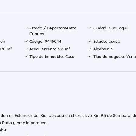
Estado / Departamento:
Ciudad:
Guayaquil
Guayas
don
Código:
9445044
Estado:
Usado
170 m²
Área Terreno:
363 m²
Alcobas:
3
Tipo de inmueble:
Casa
Tipo de negocio:
Vent
ón en Estancias del Rio. Ubicada en el exclusivo Km 9.5 de Samborond
o Patio y amplio parqueo.
ble: