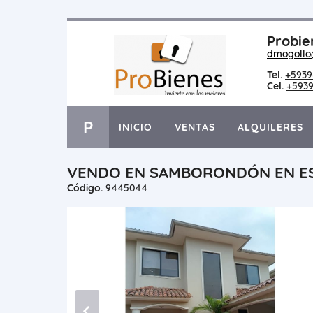
Probie
dmogollo
Tel.
+5939
Cel.
+5939
P
INICIO
VENTAS
ALQUILERES
VENDO EN SAMBORONDÓN EN ES
Código.
9445044