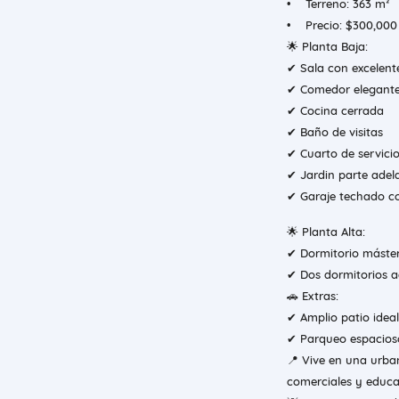
• Terreno: 363 m² 
• Precio: $300,000 
🌟 Planta Baja:
✔ Sala con excelent
✔ Comedor elegant
✔ Cocina cerrada
✔ Baño de visitas
✔ Cuarto de servici
✔ Jardin parte adela
✔ Garaje techado c
🌟 Planta Alta:
✔ Dormitorio máster
✔ Dos dormitorios a
🚗 Extras:
✔ Amplio patio ideal
✔ Parqueo espacioso
📍 Vive en una urba
comerciales y educ