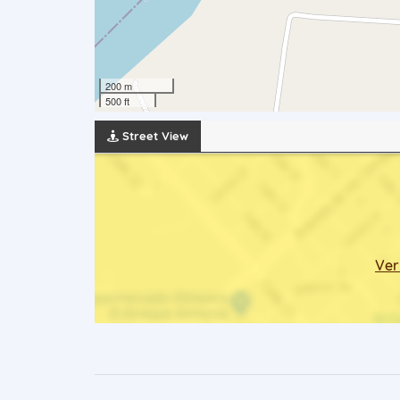
200 m
500 ft
Street View
Ver