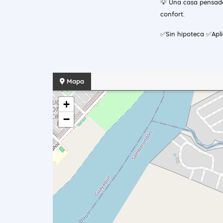
💡 Una casa pensada 
confort.
✅Sin hipoteca ✅Apli
Mapa
+
−