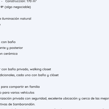
- Construcción: 170 m²
💸 (algo negociable)
e iluminación natural
e
o con baño
nte y posterior
on cerámica
 con baño privado, walking closet
dicionales, cada uno con baño y clóset
 para compartir en familia
 para varios vehículos
nización privada con seguridad, excelente ubicación y cerca de las mejo
ativas de Samborondón.