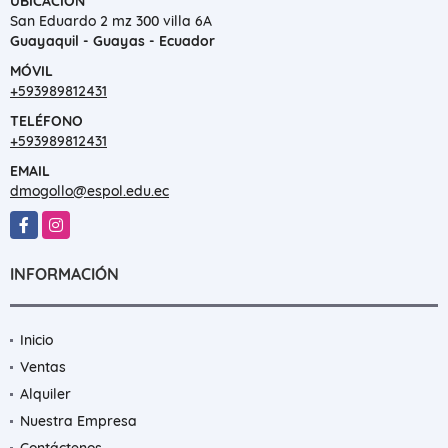
UBICACIÓN
San Eduardo 2 mz 300 villa 6A
Guayaquil - Guayas - Ecuador
MÓVIL
+593989812431
TELÉFONO
+593989812431
EMAIL
dmogollo@espol.edu.ec
Facebook
Instagram
INFORMACIÓN
Inicio
Ventas
Alquiler
Nuestra Empresa
Contáctenos