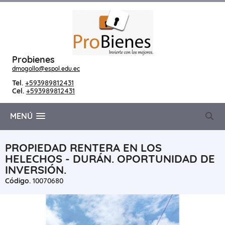
Probienes
dmogollo@espol.edu.ec
Tel.
+593989812431
Cel.
+593989812431
MENÚ
PROPIEDAD RENTERA EN LOS
HELECHOS - DURÁN. OPORTUNIDAD DE
INVERSIÓN.
Código.
10070680