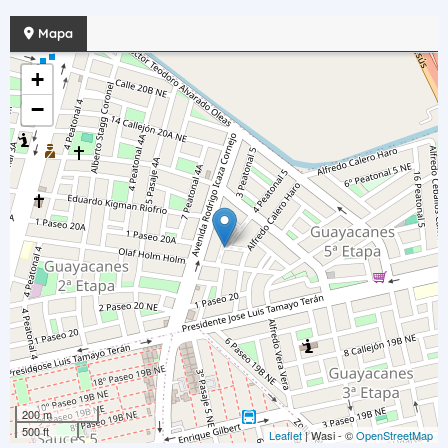
Mapa
+
−
200 m
500 ft
Leaflet
| Wasi - ©
OpenStreetMap