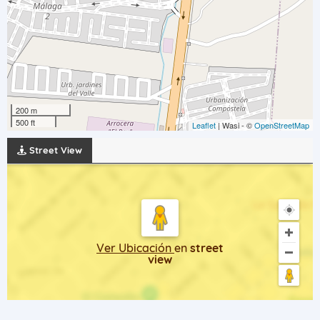
200 m
500 ft
Leaflet
| Wasi - ©
OpenStreetMap
Street View
Ver Ubicación
en
street
view