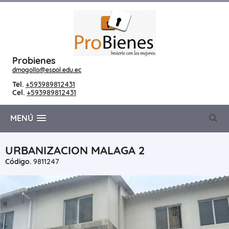
Probienes
dmogollo@espol.edu.ec
Tel.
+593989812431
Cel.
+593989812431
MENÚ
URBANIZACION MALAGA 2
Código.
9811247