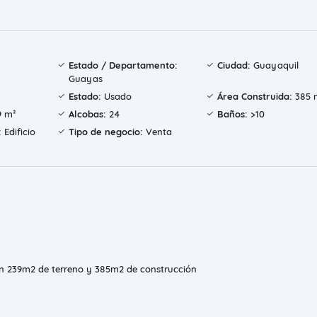
Estado / Departamento:
Ciudad:
Guayaquil
Guayas
Estado:
Usado
Área Construida:
385 
 m²
Alcobas:
24
Baños:
>10
:
Edificio
Tipo de negocio:
Venta
con 239m2 de terreno y 385m2 de construcción
s