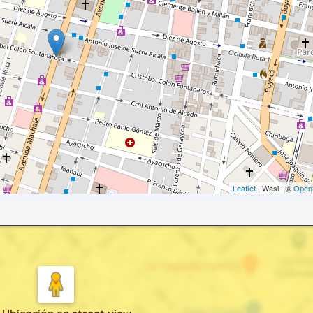
Leaflet
| Wasi - ©
Open