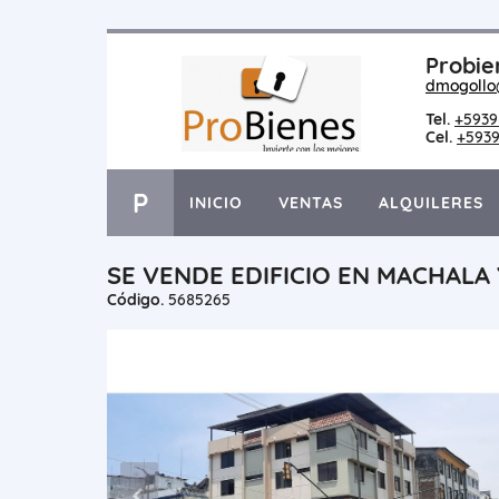
Probie
dmogollo
Tel.
+5939
Cel.
+5939
P
INICIO
VENTAS
ALQUILERES
SE VENDE EDIFICIO EN MACHALA
Código.
5685265