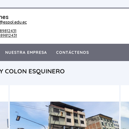
nes
@espol.edu.ec
89812431
89812431
NUESTRA EMPRESA
CONTÁCTENOS
 Y COLON ESQUINERO