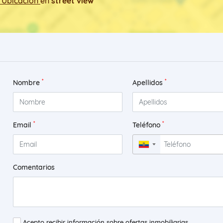
 Ubicación
en
street view
*
*
Nombre
Apellidos
*
*
Email
Teléfono
▼
Comentarios
Acepto recibir información sobre ofertas inmobiliarias