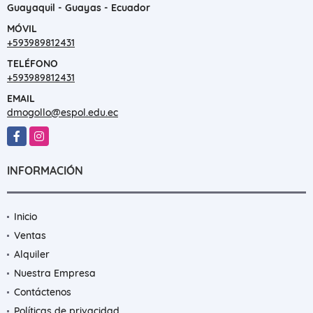
Guayaquil - Guayas - Ecuador
MÓVIL
+593989812431
TELÉFONO
+593989812431
EMAIL
dmogollo@espol.edu.ec
Facebook
Instagram
INFORMACIÓN
Inicio
Ventas
Alquiler
Nuestra Empresa
Contáctenos
Políticas de privacidad