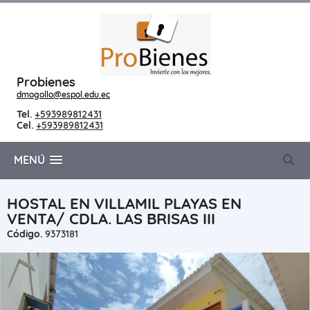
Probienes
dmogollo@espol.edu.ec
Tel.
+593989812431
Cel.
+593989812431
MENÚ
HOSTAL EN VILLAMIL PLAYAS EN
VENTA/ CDLA. LAS BRISAS III
Código.
9373181