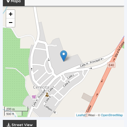
Mapa
+
−
200 m
500 ft
Leaflet
| Wasi - ©
OpenStreetMap
Street View