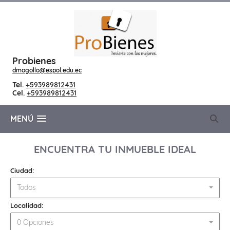
Probienes
dmogollo@espol.edu.ec
Tel.
+593989812431
Cel.
+593989812431
MENÚ
ENCUENTRA TU INMUEBLE IDEAL
Ciudad:
Todos
Localidad:
0 Opciones