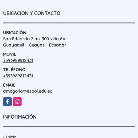
UBICACIÓN Y CONTACTO
UBICACIÓN
San Eduardo 2 mz 300 villa 6A
Guayaquil - Guayas - Ecuador
MÓVIL
+593989812431
TELÉFONO
+593989812431
EMAIL
dmogollo@espol.edu.ec
Facebook
Instagram
INFORMACIÓN
Inicio