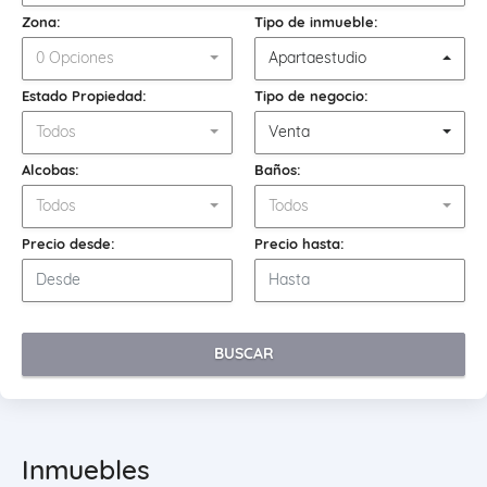
Zona:
Tipo de inmueble:
0 Opciones
Apartaestudio
Estado Propiedad:
Tipo de negocio:
Todos
Venta
Alcobas:
Baños:
Todos
Todos
Precio desde:
Precio hasta:
BUSCAR
Inmuebles