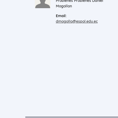
Probienes Probienes Daniel
Mogollon
Email:
dmogollo@espol.edu.ec