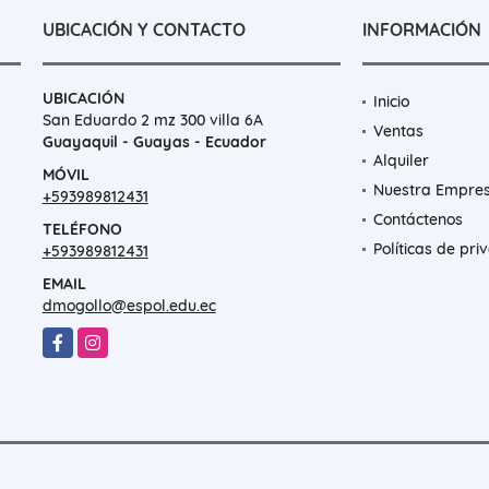
UBICACIÓN Y CONTACTO
INFORMACIÓN
UBICACIÓN
Inicio
San Eduardo 2 mz 300 villa 6A
Ventas
Guayaquil - Guayas - Ecuador
Alquiler
MÓVIL
Nuestra Empre
+593989812431
Contáctenos
TELÉFONO
Políticas de pri
+593989812431
EMAIL
dmogollo@espol.edu.ec
Facebook
Instagram