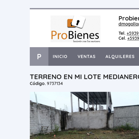
Probie
dmogollo
Tel.
+5939
Cel.
+5939
P
INICIO
VENTAS
ALQUILERES
TERRENO EN MI LOTE MEDIANERO
Código.
9737134