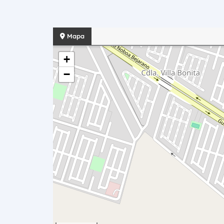
Mapa
+
−