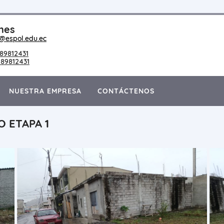
nes
@espol.edu.ec
89812431
89812431
NUESTRA EMPRESA
CONTÁCTENOS
 ETAPA 1