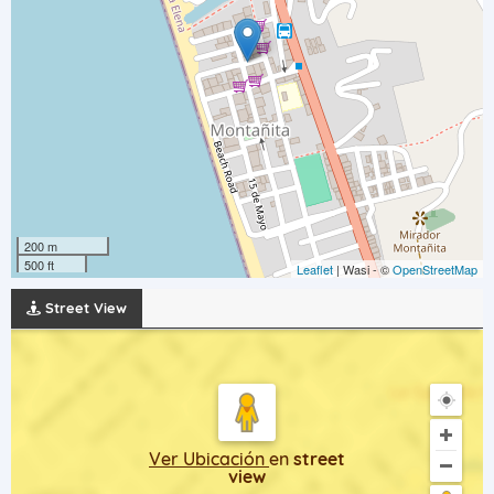
200 m
500 ft
Leaflet
| Wasi - ©
OpenStreetMap
Street View
Ver Ubicación
en
street
view