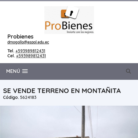
Probienes
dmogollo@espol.edu.ec
Tel.
+593989812431
Cel.
+593989812431
MENÚ
SE VENDE TERRENO EN MONTAÑITA
Código.
5624183