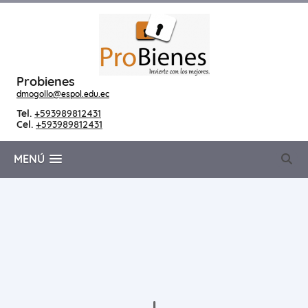
Probienes
dmogollo@espol.edu.ec
Tel.
+593989812431
Cel.
+593989812431
MENÚ