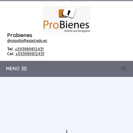
Probienes
dmogollo@espol.edu.ec
Tel.
+593989812431
Cel.
+593989812431
MENÚ