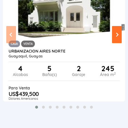
CASA
VENTA
URBANIZACION AIRES NORTE
Guayaquil, Guayas
4
5
2
245
2
Alcobas
Baño(s)
Garaje
Área m
Para Venta
US$439,500
Dólares Americanos