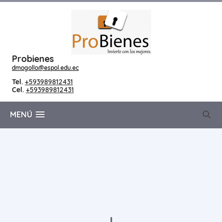
Probienes
dmogollo@espol.edu.ec
Tel.
+593989812431
Cel.
+593989812431
MENÚ