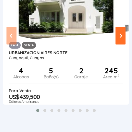
CASA
VENTA
URBANIZACION AIRES NORTE
Guayaquil, Guayas
4
5
2
245
2
Alcobas
Baño(s)
Garaje
Área m
Para Venta
US$439,500
Dólares Americanos