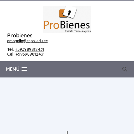
Probienes
dmogollo@espol.edu.ec
Tel.
+593989812431
Cel.
+593989812431
MENÚ