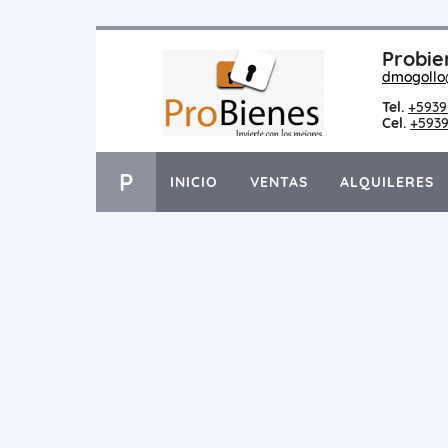
Probie
dmogollo
Tel.
+5939
Cel.
+5939
P
INICIO
VENTAS
ALQUILERES