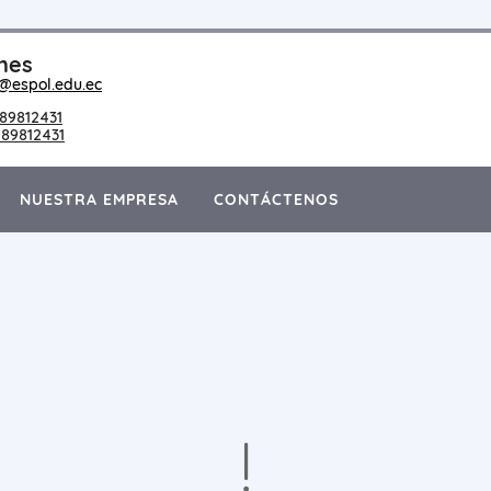
nes
@espol.edu.ec
89812431
89812431
NUESTRA EMPRESA
CONTÁCTENOS