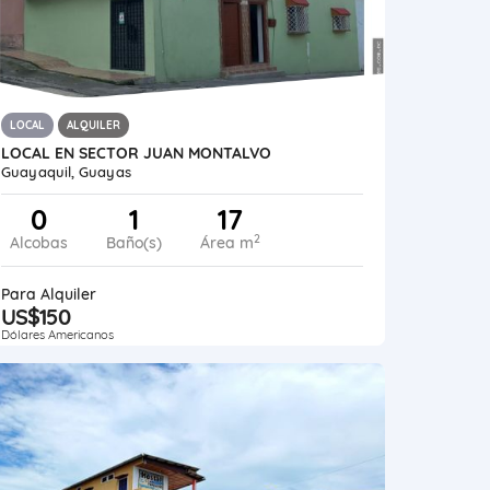
LOCAL
ALQUILER
LOCAL EN SECTOR JUAN MONTALVO
Guayaquil, Guayas
0
1
17
2
Alcobas
Baño(s)
Área m
Para Alquiler
US$150
Dólares Americanos