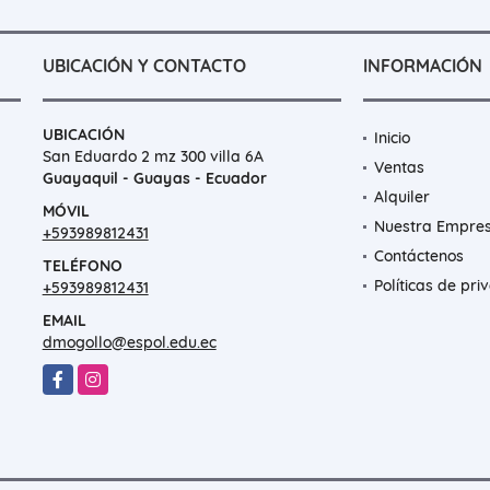
UBICACIÓN Y CONTACTO
INFORMACIÓN
UBICACIÓN
Inicio
San Eduardo 2 mz 300 villa 6A
Ventas
Guayaquil - Guayas - Ecuador
Alquiler
MÓVIL
Nuestra Empre
+593989812431
Contáctenos
TELÉFONO
Políticas de pri
+593989812431
EMAIL
dmogollo@espol.edu.ec
Facebook
Instagram