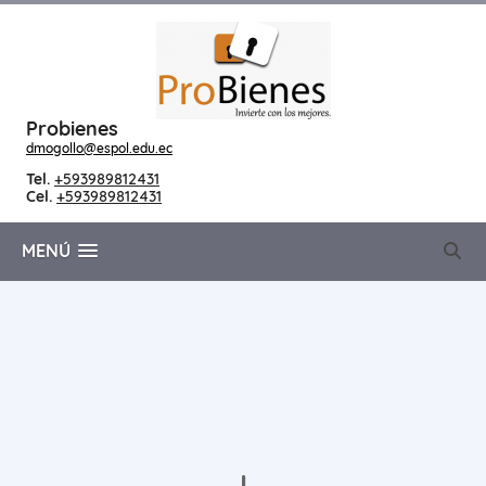
Probienes
dmogollo@espol.edu.ec
Tel.
+593989812431
Cel.
+593989812431
MENÚ